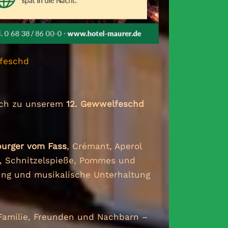
lfeschd
lich zu unserem
12. Gewwelfeschd
burger vom Fass
, Crémant, Aperol
en, Schnitzelspieße, Pommes und
ng und musikalische Unterhaltung
Familie, Freunden und Nachbarn –