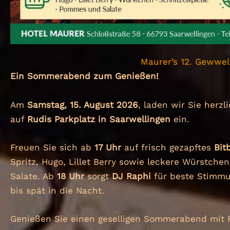
Maurer’s 12. Gewwe
Ein Sommerabend zum Genießen!
Am
Samstag, 15. August 2026
, laden wir Sie herz
auf
Rudis Parkplatz in Saarwellingen
ein.
Freuen Sie sich ab
17 Uhr
auf frisch gezapftes
Bit
Spritz, Hugo, Lillet Berry sowie leckere Würstch
Salate. Ab
18 Uhr
sorgt
DJ Raphi
für beste Stimmu
bis spät in die Nacht.
Genießen Sie einen geselligen Sommerabend mit 