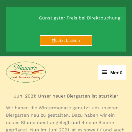
Zum
Inhalt
springen
Günstigster Preis bei Direktbuchung!
Jetzt buchen
Menü
Menü
Juni 2021: Unser neuer Biergarten ist startklar
Wir haben die Wintermonate genutzt um unseren
Biergarten neu zu gestalten. Dazu haben wir ein
neues Blumenbeet angelegt und 4 neue Bäume
gepflanzt. Nun im Juni 2021 ist es soweit ( und auch