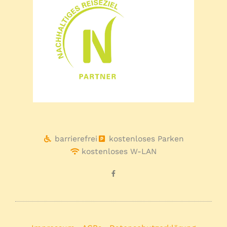
barrierefrei
kostenloses Parken
kostenloses W-LAN
F
a
c
e
b
o
o
k
-